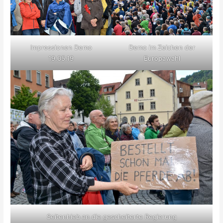
Impressionen Demo
Demo im Zeichen der
19.05.19
Europawahl
Seitenhieb an die gescheiterte Regierung