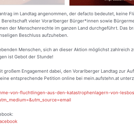
ntrag im Landtag angenommen, der defacto bedeutet, keine Flü
r Bereitschaft vieler Vorarlberger Bürger*innen sowie Bürgerm
Namen der Menschenrechte im ganzen Land durchgeführt. Das b
nseligen Beschluss aufzuheben.
lebenden Menschen, sich an dieser Aktion möglichst zahlreich zu 
gen ist Gebot der Stunde!
mit großem Engagement dabei, den Vorarlberger Landtag zur A
ine entsprechende Petition online bei mein.aufstehn.at unter
ufnahme-von-fluchtlingen-aus-den-katastrophenlagern-von-les
&utm_medium=&utm_source=email
ebook:
Facebook